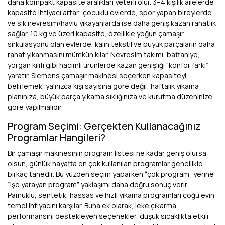
daha kompakt kapasite aralıkları yeterli olur. 3–4 kişilik ailelerde
kapasite ihtiyacı artar; çocuklu evlerde, spor yapan bireylerde
ve sık nevresim/havlu yıkayanlarda ise daha geniş kazan rahatlık
sağlar. 10 kg ve üzeri kapasite, özellikle yoğun çamaşır
sirkülasyonu olan evlerde, kalın tekstil ve büyük parçaların daha
rahat yıkanmasını mümkün kılar. Nevresim takımı, battaniye,
yorgan kılıfı gibi hacimli ürünlerde kazan genişliği “konfor farkı”
yaratır. Siemens çamaşır makinesi seçerken kapasiteyi
belirlemek, yalnızca kişi sayısına göre değil; haftalık yıkama
planınıza, büyük parça yıkama sıklığınıza ve kurutma düzeninize
göre yapılmalıdır.
Program Seçimi: Gerçekten Kullanacağınız
Programlar Hangileri?
Bir çamaşır makinesinin program listesi ne kadar geniş olursa
olsun, günlük hayatta en çok kullanılan programlar genellikle
birkaç tanedir. Bu yüzden seçim yaparken “çok program” yerine
“işe yarayan program” yaklaşımı daha doğru sonuç verir.
Pamuklu, sentetik, hassas ve hızlı yıkama programları çoğu evin
temel ihtiyacını karşılar. Buna ek olarak, leke çıkarma
performansını destekleyen seçenekler, düşük sıcaklıkta etkili