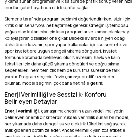
yıkama sunan programlar ve kısa sürede pratik sonuç veren hızlı
modlar, şehir hayatında ciddi konfor sağlar.
Siemens tarafında program seçimini değerlendirirken, sizin için
kritik olan senaryoyu netleştirmek gerekir. Örneğin iş temposu
yoğun olan kullanıcılar için kısa programlar ve zaman planlamayı
kolaylaştıran özellikler öne çıkar. Bebekli evlerde hijyen odağı
daha önem kazanır; spor yapan kullanıcılar için ise sentetik ve
spor kıyafetlere uygun dengeli yıkama döngüleri, kıyafet
formunu korumada belirleyici olur. Nevresim, havlu ve kalın
tekstiller için daha güçlü yıkama döngüleri ve doğru sıkma
seçenekleri, hem temizlik hem de kurutma süresinde fark
yaratır. Program seçimini “evin çamaşır profili” üzerinden
okumak, model seçimini çok daha net hâle getirir.
Enerji Verimliliği ve Sessizlik: Konforu
Belirleyen Detaylar
Enerji verimliliği
, çamaşır makinesinin uzun vadeli maliyetini
belirleyen önemli bir kriterdir. Yüksek verimlilik sunan bir model,
her yıkamada daha dengeli su ve elektrik tüketimi sağlayarak
aylık giderleri optimize eder. Ancak verimlilik yalnızca etiketle
sınırlı bir konu değildir; doğru kapasite ve doğru programla