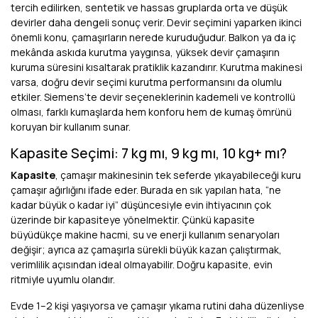
tercih edilirken, sentetik ve hassas gruplarda orta ve düşük
devirler daha dengeli sonuç verir. Devir seçimini yaparken ikinci
önemli konu, çamaşırların nerede kuruduğudur. Balkon ya da iç
mekânda askıda kurutma yaygınsa, yüksek devir çamaşırın
kuruma süresini kısaltarak pratiklik kazandırır. Kurutma makinesi
varsa, doğru devir seçimi kurutma performansını da olumlu
etkiler. Siemens’te devir seçeneklerinin kademeli ve kontrollü
olması, farklı kumaşlarda hem konforu hem de kumaş ömrünü
koruyan bir kullanım sunar.
Kapasite Seçimi: 7 kg mı, 9 kg mı, 10 kg+ mı?
Kapasite
, çamaşır makinesinin tek seferde yıkayabileceği kuru
çamaşır ağırlığını ifade eder. Burada en sık yapılan hata, “ne
kadar büyük o kadar iyi” düşüncesiyle evin ihtiyacının çok
üzerinde bir kapasiteye yönelmektir. Çünkü kapasite
büyüdükçe makine hacmi, su ve enerji kullanım senaryoları
değişir; ayrıca az çamaşırla sürekli büyük kazan çalıştırmak,
verimlilik açısından ideal olmayabilir. Doğru kapasite, evin
ritmiyle uyumlu olandır.
Evde 1–2 kişi yaşıyorsa ve çamaşır yıkama rutini daha düzenliyse