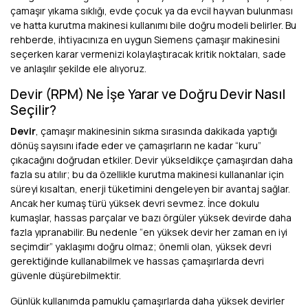
çamaşır yıkama sıklığı, evde çocuk ya da evcil hayvan bulunması
ve hatta kurutma makinesi kullanımı bile doğru modeli belirler. Bu
rehberde, ihtiyacınıza en uygun Siemens çamaşır makinesini
seçerken karar vermenizi kolaylaştıracak kritik noktaları, sade
ve anlaşılır şekilde ele alıyoruz.
Devir (RPM) Ne İşe Yarar ve Doğru Devir Nasıl
Seçilir?
Devir
, çamaşır makinesinin sıkma sırasında dakikada yaptığı
dönüş sayısını ifade eder ve çamaşırların ne kadar “kuru”
çıkacağını doğrudan etkiler. Devir yükseldikçe çamaşırdan daha
fazla su atılır; bu da özellikle kurutma makinesi kullananlar için
süreyi kısaltan, enerji tüketimini dengeleyen bir avantaj sağlar.
Ancak her kumaş türü yüksek devri sevmez. İnce dokulu
kumaşlar, hassas parçalar ve bazı örgüler yüksek devirde daha
fazla yıpranabilir. Bu nedenle “en yüksek devir her zaman en iyi
seçimdir” yaklaşımı doğru olmaz; önemli olan, yüksek devri
gerektiğinde kullanabilmek ve hassas çamaşırlarda devri
güvenle düşürebilmektir.
Günlük kullanımda pamuklu çamaşırlarda daha yüksek devirler