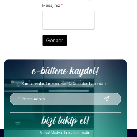
Mesajınız
*
Gönder
Kampanyalardan ve en yeni ürünlerden haberdar ol.
Sosyal Medya da bizi takip edin.