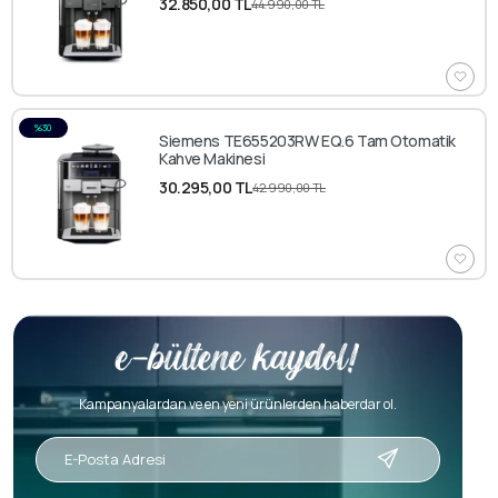
32.850,00 TL
44.990,00 TL
%30
Siemens TE655203RW EQ.6 Tam Otomatik
Kahve Makinesi
30.295,00 TL
42.990,00 TL
Kampanyalardan ve en yeni ürünlerden haberdar ol.