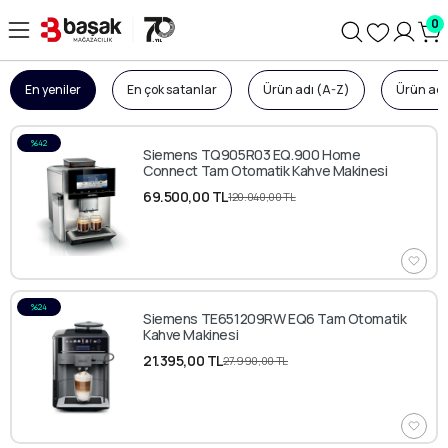
0
En yeniler
En çok satanlar
Ürün adı (A-Z)
Ürün adı
%42
Siemens TQ905R03 EQ.900 Home
Connect Tam Otomatik Kahve Makinesi
69.500,00 TL
120.040,00 TL
%24
Siemens TE651209RW EQ6 Tam Otomatik
Kahve Makinesi
21.395,00 TL
27.990,00 TL