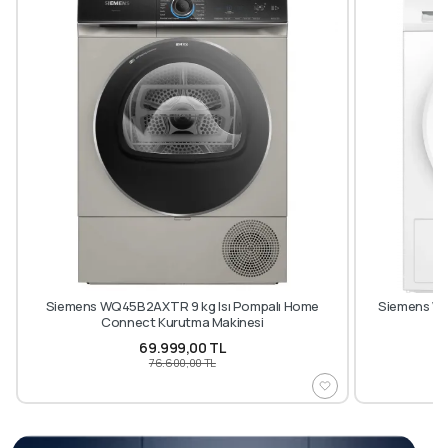
Siemens WQ45B2AXTR 9 kg Isı Pompalı Home
Siemens WT
Connect Kurutma Makinesi
69.999,00 TL
76.600,00 TL