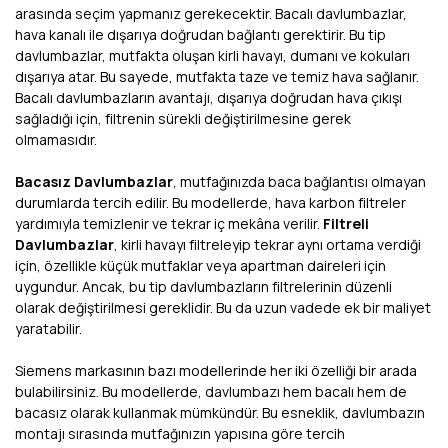
arasında seçim yapmanız gerekecektir. Bacalı davlumbazlar,
hava kanalı ile dışarıya doğrudan bağlantı gerektirir. Bu tip
davlumbazlar, mutfakta oluşan kirli havayı, dumanı ve kokuları
dışarıya atar. Bu sayede, mutfakta taze ve temiz hava sağlanır.
Bacalı davlumbazların avantajı, dışarıya doğrudan hava çıkışı
sağladığı için, filtrenin sürekli değiştirilmesine gerek
olmamasıdır.
Bacasız Davlumbazlar
, mutfağınızda baca bağlantısı olmayan
durumlarda tercih edilir. Bu modellerde, hava karbon filtreler
yardımıyla temizlenir ve tekrar iç mekâna verilir.
Filtreli
Davlumbazlar
, kirli havayı filtreleyip tekrar aynı ortama verdiği
için, özellikle küçük mutfaklar veya apartman daireleri için
uygundur. Ancak, bu tip davlumbazların filtrelerinin düzenli
olarak değiştirilmesi gereklidir. Bu da uzun vadede ek bir maliyet
yaratabilir.
Siemens markasının bazı modellerinde her iki özelliği bir arada
bulabilirsiniz. Bu modellerde, davlumbazı hem bacalı hem de
bacasız olarak kullanmak mümkündür. Bu esneklik, davlumbazın
montajı sırasında mutfağınızın yapısına göre tercih