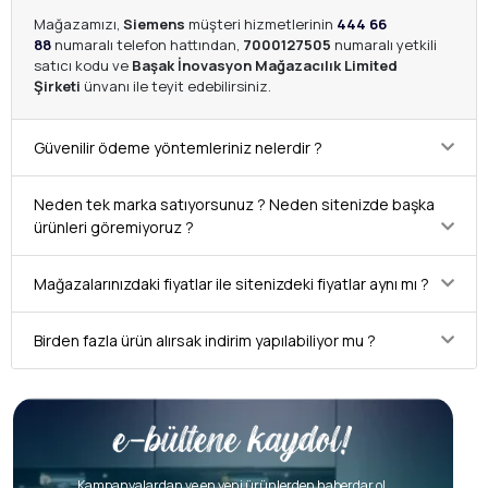
Mağazamızı,
Siemens
müşteri hizmetlerinin
444 66
88
numaralı telefon hattından,
7000127505
numaralı yetkili
satıcı kodu ve
Başak İnovasyon Mağazacılık Limited
Şirketi
ünvanı ile teyit edebilirsiniz.
Güvenilir ödeme yöntemleriniz nelerdir ?
Neden tek marka satıyorsunuz ? Neden sitenizde başka
ürünleri göremiyoruz ?
Mağazalarınızdaki fiyatlar ile sitenizdeki fiyatlar aynı mı ?
Birden fazla ürün alırsak indirim yapılabiliyor mu ?
Kampanyalardan ve en yeni ürünlerden haberdar ol.