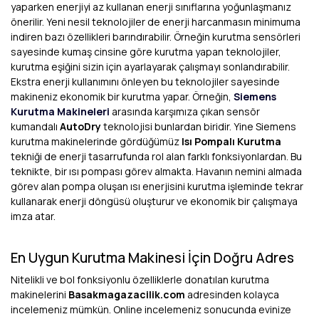
yaparken enerjiyi az kullanan enerji sınıflarına yoğunlaşmanız
önerilir. Yeni nesil teknolojiler de enerji harcanmasın minimuma
indiren bazı özellikleri barındırabilir. Örneğin kurutma sensörleri
sayesinde kumaş cinsine göre kurutma yapan teknolojiler,
kurutma eşiğini sizin için ayarlayarak çalışmayı sonlandırabilir.
Ekstra enerji kullanımını önleyen bu teknolojiler sayesinde
makineniz ekonomik bir kurutma yapar. Örneğin,
Siemens
Kurutma Makineleri
arasında karşımıza çıkan sensör
kumandalı
AutoDry
teknolojisi bunlardan biridir. Yine Siemens
kurutma makinelerinde gördüğümüz
Isı Pompalı Kurutma
tekniği de enerji tasarrufunda rol alan farklı fonksiyonlardan. Bu
teknikte, bir ısı pompası görev almakta. Havanın nemini almada
görev alan pompa oluşan ısı enerjisini kurutma işleminde tekrar
kullanarak enerji döngüsü oluşturur ve ekonomik bir çalışmaya
imza atar.
En Uygun Kurutma Makinesi İçin Doğru Adres
Nitelikli ve bol fonksiyonlu özelliklerle donatılan kurutma
makinelerini
Basakmagazacilik.com
adresinden kolayca
incelemeniz mümkün. Online incelemeniz sonucunda evinize