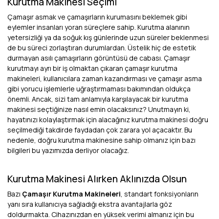
Kurutma Makinesi Seçimi
Çamaşır asmak ve çamaşırların kurumasını beklemek gibi
eylemler insanları yoran süreçlere sahip. Kurutma alanının
yetersizliği ya da soğuk kış günlerinde uzun süreler beklenmesi
de bu süreci zorlaştıran durumlardan. Üstelik hiç de estetik
durmayan asılı çamaşırların görüntüsü de cabası. Çamaşır
kurutmayı ayrı bir iş olmaktan çıkaran çamaşır kurutma
makineleri, kullanıcılara zaman kazandırması ve çamaşır asma
gibi yorucu işlemlerle uğraştırmaması bakımından oldukça
önemli. Ancak, sizi tam anlamıyla karşılayacak bir kurutma
makinesi seçtiğinize nasıl emin olacaksınız? Unutmayın ki,
hayatınızı kolaylaştırmak için alacağınız kurutma makinesi doğru
seçilmediği takdirde faydadan çok zarara yol açacaktır. Bu
nedenle, doğru kurutma makinesine sahip olmanız için bazı
bilgileri bu yazımızda derliyor olacağız.
Kurutma Makinesi Alırken Aklınızda Olsun
Bazı
Çamaşır Kurutma Makineleri
, standart fonksiyonların
yanı sıra kullanıcıya sağladığı ekstra avantajlarla göz
doldurmakta. Cihazınızdan en yüksek verimi almanız için bu