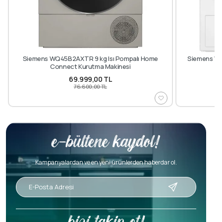
Siemens WQ45B2AXTR 9 kg Isı Pompalı Home
Siemens WT
Connect Kurutma Makinesi
69.999,00 TL
76.600,00 TL
Kampanyalardan ve en yeni ürünlerden haberdar ol.