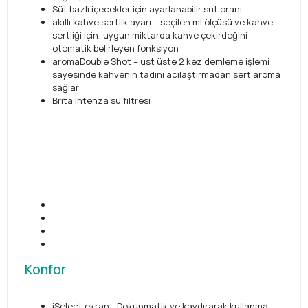
Süt bazlı içecekler için ayarlanabilir süt oranı
akıllı kahve sertlik ayarı – seçilen ml ölçüsü ve kahve
sertliği için; uygun miktarda kahve çekirdeğini
otomatik belirleyen fonksiyon
aromaDouble Shot – üst üste 2 kez demleme işlemi
sayesinde kahvenin tadını acılaştırmadan sert aroma
sağlar
Brita Intenza su filtresi
Konfor
iSelect ekran - Dokunmatik ve kaydırarak kullanma