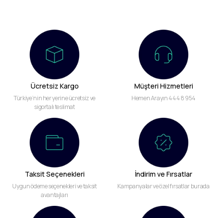
Ücretsiz Kargo
Müşteri Hizmetleri
Türkiye’nin her yerine ücretsiz ve
Hemen Arayın 444 8 954
sigortalı teslimat
Taksit Seçenekleri
İndirim ve Fırsatlar
Uygun ödeme seçenekleri ve taksit
Kampanyalar ve özel fırsatlar burada
avantajları