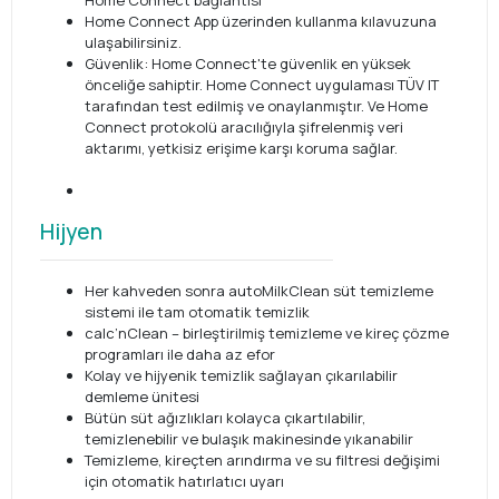
Home Connect bağlantısı
Home Connect App üzerinden kullanma kılavuzuna
ulaşabilirsiniz.
Güvenlik: Home Connect'te güvenlik en yüksek
önceliğe sahiptir. Home Connect uygulaması TÜV IT
tarafından test edilmiş ve onaylanmıştır. Ve Home
Connect protokolü aracılığıyla şifrelenmiş veri
aktarımı, yetkisiz erişime karşı koruma sağlar.
Hijyen
Her kahveden sonra autoMilkClean süt temizleme
sistemi ile tam otomatik temizlik
calc’nClean – birleştirilmiş temizleme ve kireç çözme
programları ile daha az efor
Kolay ve hijyenik temizlik sağlayan çıkarılabilir
demleme ünitesi
Bütün süt ağızlıkları kolayca çıkartılabilir,
temizlenebilir ve bulaşık makinesinde yıkanabilir
Temizleme, kireçten arındırma ve su filtresi değişimi
için otomatik hatırlatıcı uyarı