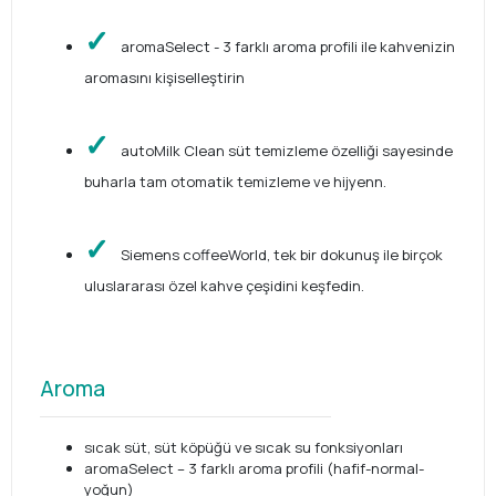
aromaSelect - 3 farklı aroma profili ile kahvenizin
aromasını kişiselleştirin
autoMilk Clean süt temizleme özelliği sayesinde
buharla tam otomatik temizleme ve hijyenn.
Siemens coffeeWorld, tek bir dokunuş ile birçok
uluslararası özel kahve çeşidini keşfedin.
Aroma
sıcak süt, süt köpüğü ve sıcak su fonksiyonları
aromaSelect – 3 farklı aroma profili (hafif-normal-
yoğun)