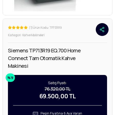
(1)
Ürün Kodu:
TP713R19
Kategori:
Kahve Makineleri
Siemens TP713R19 EQ.700 Home
Connect Tam Otomatik Kahve
Makinesi
%9
Satış Fiyatı:
76.320,00 TL
69.500,00 TL
Peşin Fiyatına 6 Aya Varan