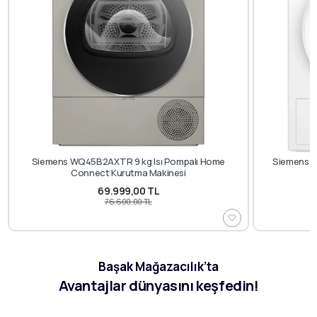
Siemens WQ45B2AXTR 9 kg Isı Pompalı Home
Siemens W
Connect Kurutma Makinesi
69.999,00 TL
76.600,00 TL
Başak Mağazacılık’ta
Avantajlar dünyasını keşfedin!