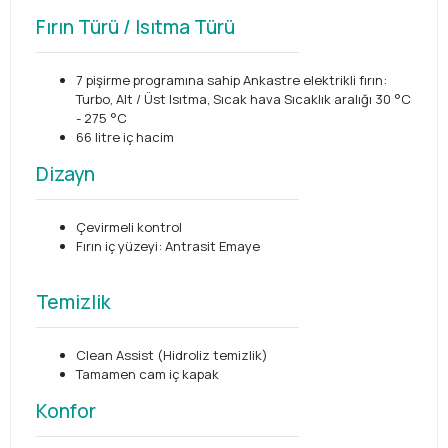
Fırın Türü / Isıtma Türü
7 pişirme programına sahip Ankastre elektrikli fırın:
Turbo, Alt / Üst Isıtma, Sıcak hava Sıcaklık aralığı 30 °C
- 275 °C
66 litre iç hacim
Dizayn
Çevirmeli kontrol
Fırın iç yüzeyi: Antrasit Emaye
Temizlik
Clean Assist (Hidroliz temizlik)
Tamamen cam iç kapak
Konfor