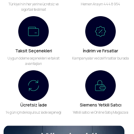
Türkiye’nin her yerine ücretsiz ve
Hemen Arayın 444 8 954
sigortalı teslimat
Taksit Seçenekleri
İndirim ve Fırsatlar
Uygun ödeme seçenekleri ve taksit
Kampanyalar ve özel fırsatlar burada
avantajları
Ücretsiz İade
Siemens Yetkili Satıcı
14 gün içinde koşulsuz iade seçeneği
Yetkili satıcı ve Online Satış Mağazası