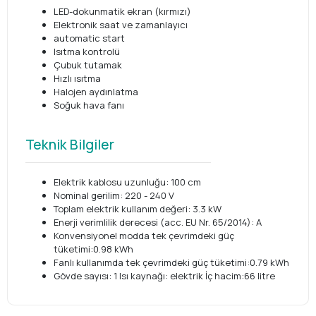
LED-dokunmatik ekran (kırmızı)
Elektronik saat ve zamanlayıcı
automatic start
Isıtma kontrolü
Çubuk tutamak
Hızlı ısıtma
Halojen aydınlatma
Soğuk hava fanı
Teknik Bilgiler
Elektrik kablosu uzunluğu: 100 cm
Nominal gerilim: 220 - 240 V
Toplam elektrik kullanım değeri: 3.3 kW
Enerji verimlilik derecesi (acc. EU Nr. 65/2014): A
Konvensiyonel modda tek çevrimdeki güç
tüketimi:0.98 kWh
Fanlı kullanımda tek çevrimdeki güç tüketimi:0.79 kWh
Gövde sayısı: 1 Isı kaynağı: elektrik İç hacim:66 litre