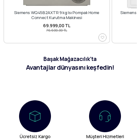
Siemens WQ45B2AXTR 9 kg Isı Pompalı Home
Siemens W
Connect Kurutma Makinesi
69.999,00 TL
76.600,00 TL
Başak Mağazacılık’ta
Avantajlar dünyasını keşfedin!
Ücretsiz Kargo
Müşteri Hizmetleri