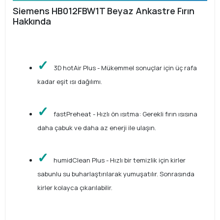
Siemens HB012FBW1T Beyaz Ankastre Fırın
Hakkında
3D hotAir Plus - Mükemmel sonuçlar için üç rafa
kadar eşit ısı dağılımı.
fastPreheat - Hızlı ön ısıtma: Gerekli fırın ısısına
daha çabuk ve daha az enerji ile ulaşın.
humidClean Plus - Hızlı bir temizlik için kirler
sabunlu su buharlaştırılarak yumuşatılır. Sonrasında
kirler kolayca çıkarılabilir.