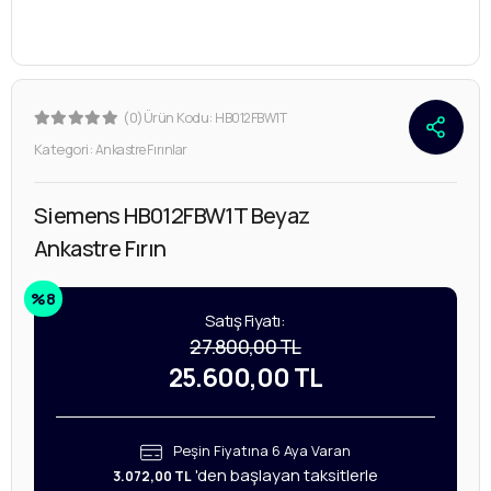
(0)
Ürün Kodu:
HB012FBW1T
Kategori:
Ankastre Fırınlar
Siemens HB012FBW1T Beyaz
Ankastre Fırın
%8
Satış Fiyatı:
27.800,00 TL
25.600,00 TL
Peşin Fiyatına 6 Aya Varan
'den başlayan taksitlerle
3.072,00 TL