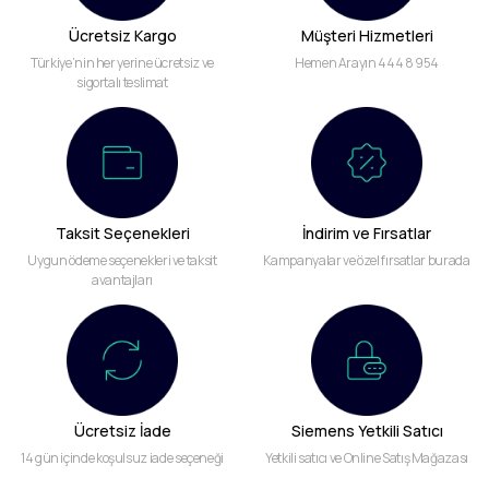
Ücretsiz Kargo
Müşteri Hizmetleri
Türkiye’nin her yerine ücretsiz ve
Hemen Arayın 444 8 954
sigortalı teslimat
Taksit Seçenekleri
İndirim ve Fırsatlar
Uygun ödeme seçenekleri ve taksit
Kampanyalar ve özel fırsatlar burada
avantajları
Ücretsiz İade
Siemens Yetkili Satıcı
14 gün içinde koşulsuz iade seçeneği
Yetkili satıcı ve Online Satış Mağazası