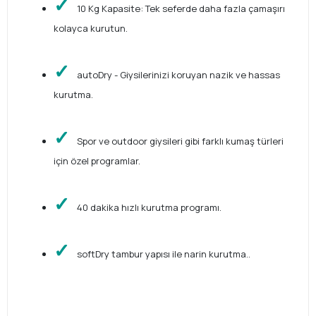
10 Kg Kapasite: Tek seferde daha fazla çamaşırı
kolayca kurutun.
autoDry - Giysilerinizi koruyan nazik ve hassas
kurutma.
Spor ve outdoor giysileri gibi farklı kumaş türleri
için özel programlar.
40 dakika hızlı kurutma programı.
softDry tambur yapısı ile narin kurutma..