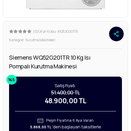
(0)
Ürün Kodu:
WQ52G201TR
Kategori:
Kurutma Makineleri
Siemens WQ52G201TR 10 Kg Isı
Pompalı Kurutma Makinesi
%5
Satış Fiyatı:
51.400,00 TL
48.900,00 TL
Peşin Fiyatına 6 Aya Varan
'den başlayan taksitlerle
5.868,00 TL