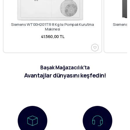
Siemens WT00H201TR 8 Kg Isı Pompalı Kurutma
Siemens 
Makinesi
41.560,00 TL
Başak Mağazacılık’ta
Avantajlar dünyasını keşfedin!