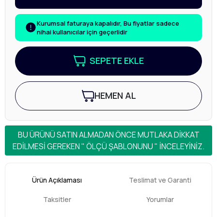
Kurumsal faturaya kapalıdır, Bu fiyatlar sadece
nihai kullanıcılar için geçerlidir
SEPETE EKLE
HEMEN AL
BU ÜRÜNÜ SATIN ALMADAN ÖNCE MUTLAKA DİKKAT
EDİLMESİ GEREKEN " ÖLÇÜ ŞABLONUNU " İNCELEYİNİZ.
Ürün Açıklaması
Teslimat ve Garanti
Taksitler
Yorumlar