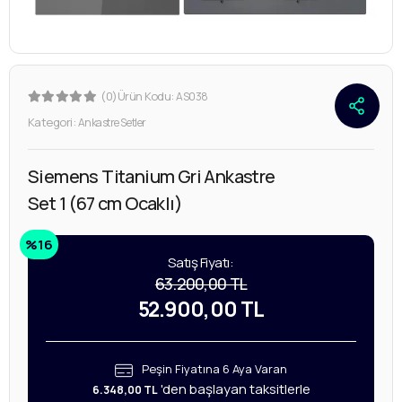
(0)
Ürün Kodu:
AS038
Kategori:
Ankastre Setler
Siemens Titanium Gri Ankastre
Set 1 (67 cm Ocaklı)
%16
Satış Fiyatı:
63.200,00 TL
52.900,00 TL
Peşin Fiyatına 6 Aya Varan
'den başlayan taksitlerle
6.348,00 TL