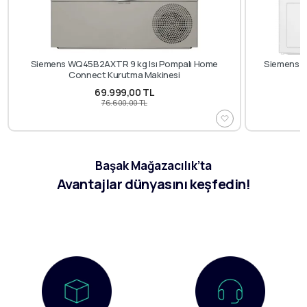
Siemens WQ45B2AXTR 9 kg Isı Pompalı Home
Siemens W
Connect Kurutma Makinesi
69.999,00 TL
76.600,00 TL
Başak Mağazacılık’ta
Avantajlar dünyasını keşfedin!