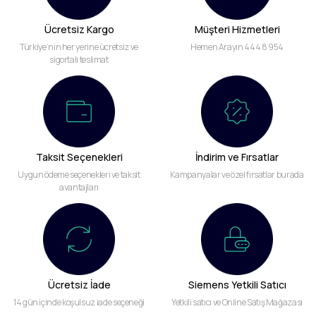
Ücretsiz Kargo
Müşteri Hizmetleri
Türkiye’nin her yerine ücretsiz ve
Hemen Arayın 444 8 954
sigortalı teslimat
Taksit Seçenekleri
İndirim ve Fırsatlar
Uygun ödeme seçenekleri ve taksit
Kampanyalar ve özel fırsatlar burada
avantajları
Ücretsiz İade
Siemens Yetkili Satıcı
14 gün içinde koşulsuz iade seçeneği
Yetkili satıcı ve Online Satış Mağazası