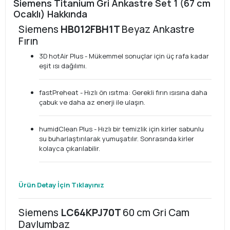
Siemens Titanium Gri Ankastre Set 1 (67 cm
Ocaklı) Hakkında
Siemens
HB012FBH1T
Beyaz Ankastre
Fırın
3D hotAir Plus - Mükemmel sonuçlar için üç rafa kadar
eşit ısı dağılımı.
fastPreheat - Hızlı ön ısıtma: Gerekli fırın ısısına daha
çabuk ve daha az enerji ile ulaşın.
humidClean Plus - Hızlı bir temizlik için kirler sabunlu
su buharlaştırılarak yumuşatılır. Sonrasında kirler
kolayca çıkarılabilir.
Ürün Detay İçin Tıklayınız
Siemens
LC64KPJ70T
60 cm Gri Cam
Davlumbaz