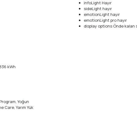
infoLight Hayır
sideLight hayır
emotionLight hayır
emotionLight pro hayır
display options Önde kalan s
,836 kWh
l Program, Yoğun
e Care, Yarım Yük