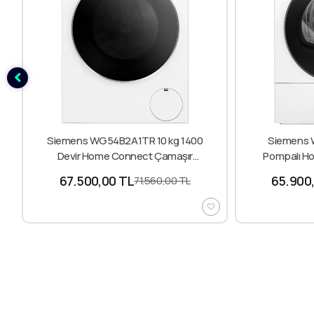
Siemens WG54B2A1TR 10 kg 1400
Siemens 
Devir Home Connect Çamaşır
Pompalı H
Makinesi
67.500,00 TL
65.900
71.560,00 TL