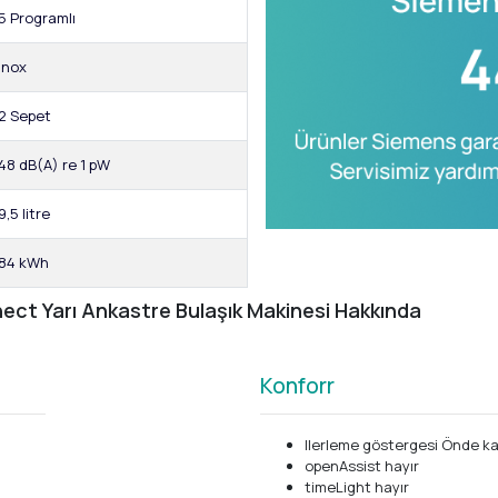
5 Programlı
Inox
2 Sepet
48 dB(A) re 1 pW
9,5 litre
84 kWh
t Yarı Ankastre Bulaşık Makinesi Hakkında
Konforr
Ilerleme göstergesi Önde kal
openAssist hayır
timeLight hayır