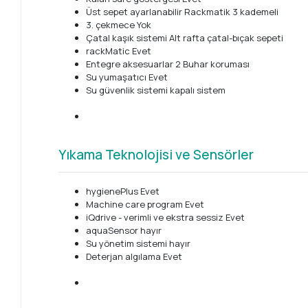
Üst sepet ayarlanabilir Rackmatik 3 kademeli
3. çekmece Yok
Çatal kaşık sistemi Alt rafta çatal-bıçak sepeti
rackMatic Evet
Entegre aksesuarlar 2 Buhar koruması
Su yumaşatıcı Evet
Su güvenlik sistemi kapalı sistem
Yıkama Teknolojisi ve Sensörler
hygienePlus Evet
Machine care program Evet
iQdrive - verimli ve ekstra sessiz Evet
aquaSensor hayır
Su yönetim sistemi hayır
Deterjan algılama Evet