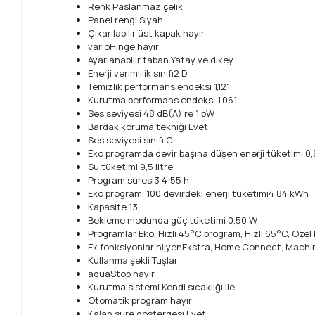
Renk Paslanmaz çelik
Panel rengi Siyah
Çıkarılabilir üst kapak hayır
varioHinge hayır
Ayarlanabilir taban Yatay ve dikey
Enerji verimlilik sınıfı2 D
Temizlik performans endeksi 1,121
Kurutma performans endeksi 1,061
Ses seviyesi 48 dB(A) re 1 pW
Bardak koruma tekniği Evet
Ses seviyesi sınıfı C
Eko programda devir başına düşen enerji tüketimi 0
Su tüketimi 9,5 litre
Program süresi3 4:55 h
Eko programı 100 devirdeki enerji tüketimi4 84 kWh
Kapasite 13
Bekleme modunda güç tüketimi 0,50 W
Programlar Eko, Hızlı 45°C program, Hızlı 65°C, Öze
Ek fonksiyonlar hijyenEkstra, Home Connect, Machin
Kullanma şekli Tuşlar
aquaStop hayır
Kurutma sistemi Kendi sıcaklığı ile
Otomatik program hayır
Kalan süre göstergesi Evet