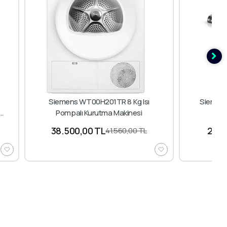
Siemens WT00H201TR 8 Kg Isı
Siemens
Pompalı Kurutma Makinesi
38.500,00 TL
20.1
41.560,00 TL