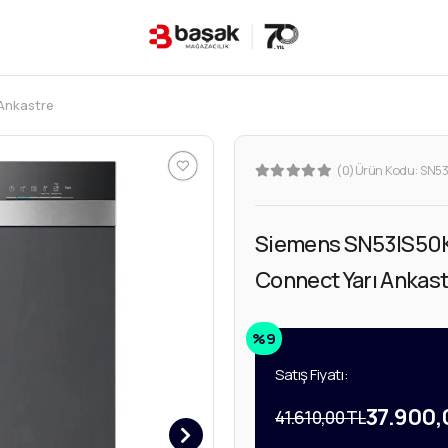
 Ankastre
(0)
Ürün Kodu:
SN53
Siemens SN53IS50K
Connect Yarı Ankast
%9
Satış Fiyatı:
37.900,
41.610,00 TL