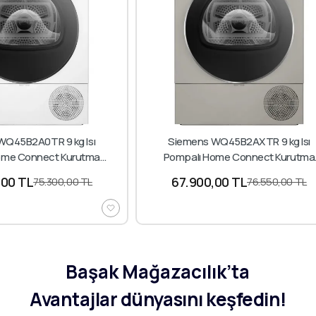
WQ45B2A0TR 9 kg Isı
Siemens WQ45B2AXTR 9 kg Isı
ome Connect Kurutma
Pompalı Home Connect Kurutma
Makinesi
Makinesi
,00 TL
67.900,00 TL
75.300,00 TL
76.550,00 TL
Başak Mağazacılık’ta
Avantajlar dünyasını keşfedin!