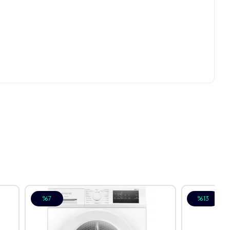
%7
%13