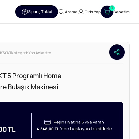
0
Sipariş Takibi
Arama
Giriş Yap
Sepetim
Kategori:
IS50KT
Yarı Ankastre
T 5 Programlı Home
re Bulaşık Makinesi
Peşin Fiyatına 6 Aya Varan
00 TL
'den başlayan taksitlerle
4.548,00 TL